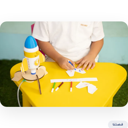
قصتنا