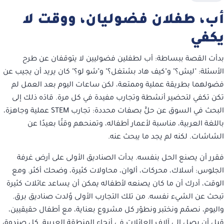
أب، طفلان فضوليان، ووقت لا
يكفي
بدأت القصة ببساطة: أب لطفلين فضوليين لا يتوقفان عن طرح
الأسئلة: "ليش؟" و"كيف هاد بشتغل؟" و"شو لو؟" كان يريد أن يجيب عن
فضولهما بطريقة عملية وممتعة، لكن ساعات اليوم بعد العمل لم
تكن تكفي لتحضير أنشطة وتجارب مفيدة في كل مرة. قادَه ذلك إلى
البحث في السوق عن حلٍّ بصفات محددة: تجارب STEM عملية وجاهزة،
باللغة العربية، مناسبة لأعمار أطفاله، وتمنحهم وقتًا بعيدًا عن
الشاشات. لكنه لم يجد ما يبحث عنه.
فقرر أن يصنع الحل بنفسه. بدأت الصناديق الأولى على أرض غرفة
الجلوس: أسلاك، محركات، ألوان، محاولات كثيرة، وضحك أكثر. ومع
الوقت، أدرك أن ما كان يصنعه لأطفاله يمكن أن يساعد عائلات كثيرة
تبحث عن الشيء نفسه. من تلك التجارب الأولى وُلدت صناديق برق.
واليوم، نصمّم ونختبر ونطوّر كل مشروع بعناية، مع أطفال حقيقيين،
قبل أن يصل إلى آلاف العائلات في أنحاء المنطقة العربية. كل صندوق